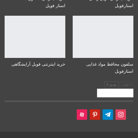
استارفویل
استار فویل
سلفون محافظ مواد غذایی
خرید اینترنتی فویل آرایشگاهی
استارفویل
قبلی
بعدی
ما را دنبال کنید!
aparat
pinterest
telegram
instagram