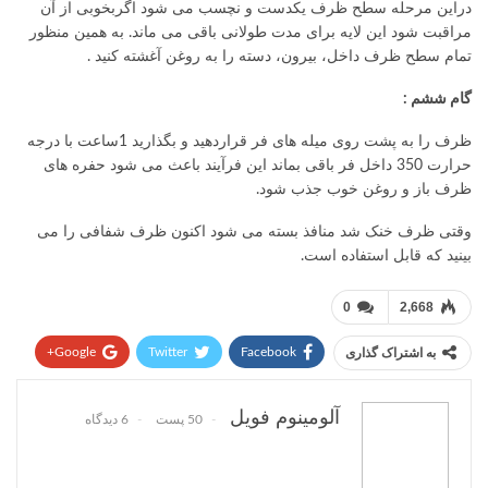
دراین مرحله سطح ظرف یکدست و نچسب می شود اگربخوبی از آن
مراقبت شود این لایه برای مدت طولانی باقی می ماند. به همین منظور
تمام سطح ظرف داخل، بیرون، دسته را به روغن آغشته کنید .
گام ششم :
ظرف را به پشت روی میله های فر قراردهید و بگذارید 1ساعت با درجه
حرارت 350 داخل فر باقی بماند این فرآیند باعث می شود حفره های
ظرف باز و روغن خوب جذب شود.
وقتی ظرف خنک شد منافذ بسته می شود اکنون ظرف شفافی را می
بینید که قابل استفاده است.
0
2,668
Google+
Twitter
Facebook
به اشتراک گذاری
Pinterest
WhatsApp
ReddIt
آلومینوم فویل
50 پست
6 دیدگاه
پست الکترونیک