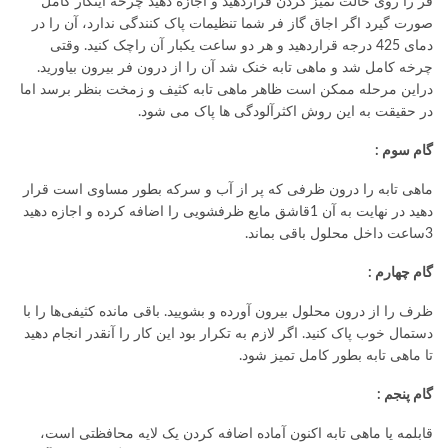
فر را روی حالت تمیز کردن قراردهید و اجازه دهید چرخه اینکار کامل
صورت گیرد اگر اجاق گاز فر شما تنظیمات پاک کنندگی ندارد، آن را در
دمای 425 درجه قراردهید و هر دو ساعت یکبار آن راچک کنید. وقتی
چرخه کامل شد و ماهی تابه خنک شد آن را از درون فر بیرون بیاورید.
دراین مرحله ممکن است ظاهر ماهی تابه کثیف و زمخت بنظر برسد اما
در حقیقت به این روش اکثرآلودگی ها پاک می شود.
گام سوم :
ماهی تابه را درون ظرفی که پر از آب و سرکه بطور مساوی است قرار
دهید در نهایت به آن 1قاشق مایع ظرفشویی را اضافه کرده و اجازه دهید
3ساعت داخل محلول باقی بماند.
گام چهارم :
ظرف را از درون محلول بیرون آورده و بشویید. باقی مانده کثیفی‌ها را با
دستمال خوب پاک کنید. اگر لازم به تکرار بود این کار را آنقدر انجام دهید
تا ماهی تابه بطور کامل تمیز شود.
گام پنجم :
قابلمه یا ماهی تابه اکنون آماده اضافه کردن یک لایه محافظتی است،