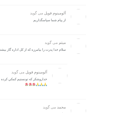
آلومینوم فویل
می گوید
از پیام شما سپاسگذاریم
میثم
می گوید
سلام خدا پدرت را بیامرزه که از کل اداره گاز بیشتر
آلومینوم فویل
می گوید
خداروشكر كه تونستيم كمكي كرده ب
محمد
می گوید