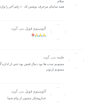
سلام
همه سایتای مزخرف نوشتن که ۱۰ رقم آخر را وارد کنید.واقعا ممنون از شما
آلومینوم فویل
می گوید
طیبه
می گوید
ممنونم-مدت ها بود دنبال قبض بود حتی از اداره گ
ممنونم ازتون
آلومینوم فویل
می گوید
خداروشکر ممنون از پیام شما