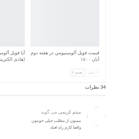
قيمت فويل آلومينيومي در هفته دوم
آیا فویل آلوم
آبان ١٤٠٠
(هادی الکتری
قبلی
بعدی
34 نظرات
میثم کریمی
می گوید
ممنون از مطلب خیلی خوبتون
واقعا کارم راه افتاد