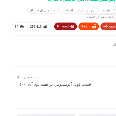
 گاز کجاست
شماره اشتراک کنتور گاز کجاست
شماره سریال کنتور گاز
شماره کنتور گاز کجاست
34
259,413
Pinterest
ReddIt
Google+
پست بعدی
قيمت فويل آلومينيومي در هفته دوم آبان ١٤٠٠