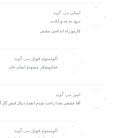
ایمان
می گوید
درود به جد و آبادت
کارمو راه انداختی مشتی
آلومینوم فویل
می گوید
خداروشکر. ممنونم ایمان جان
امیر
می گوید
آقا عشقی بخدا راحت شدم انقده دنبال قبض گاز 
آلومینوم فویل
می گوید