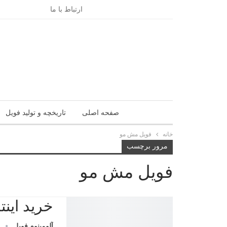
پنجشنبه, مرداد 15, 1405
ارتباط با ما
صفحه اصلی
تاریخچه و تولید فویل
خانه
فویل مش مو
مرور برچسب
فویل مش مو
خرید این
آلومینوم فویل