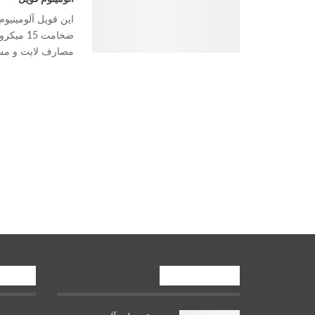
ضخامت 5
مصارف لایت و مش م
صنایع بالادستی
قیمت شم