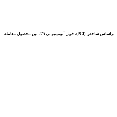
فویل آلومینیوم به دلیل سهولت در استفاده و بازیافت آسان، تبدیل به یکی از پرمصرف ترین محصولات آلومینیومی در سراسر جهان می شود. براساس شاخص (PCI)، فویل آلومینیومی 275مین محصول معامله