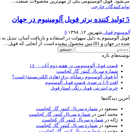
می‌شود. فویل آلومینیومی یکی از مهم‌ترین محصولات صنعت…
تولیدکنندگان خارجی
5 تولید کننده برتر فویل آلومینیوم در جهان
آلومینوم فویل
شهریور ۱۲, ۱۳۹۸
0
شده در جهان و 281مین محصول پیچیده است. از آنجایی که فویل
…
نوشته‌های تازه
قيمت فويل آلومينيومي در هفته دوم آبان ١٤٠٠
شماره سریال کنتور گاز کجاست
آیا فویل آلومینیوم رسانای برق (هادی الکتریسیته) است؟
افت 1.9 درصدی قیمت فویل آلومینیوم
خرید اینترنتی فویل رنگی استارفویل
آخرین دیدگاه‌ها
مسعود
در
شماره سریال کنتور گاز کجاست
محمد امین
در
شماره سریال کنتور گاز کجاست
ژاله
در
شماره سریال کنتور گاز کجاست
مسعود
در
شماره سریال کنتور گاز کجاست
محمد
در
شماره سریال کنتور گاز کجاست